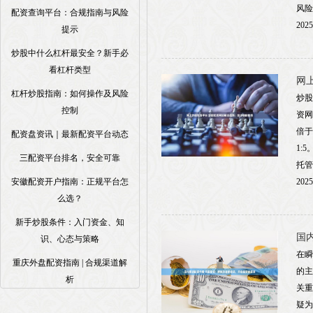
风险可
配资查询平台：合规指南与风险
2025
提示
炒股中什么杠杆最安全？新手必
看杠杆类型
网
杠杆炒股指南：如何操作及风险
炒股
控制
资网
倍于
配资盘资讯｜最新配资平台动态
1:
三配资平台排名，安全可靠
托管
安徽配资开户指南：正规平台怎
2025
么选？
新手炒股条件：入门资金、知
国
识、心态与策略
在瞬
重庆外盘配资指南 | 合规渠道解
的主
析
关重
疑为