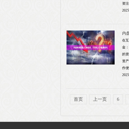
资注意
2025
内
在互
金：
的资
资产
作便
2025
首页
上一页
6