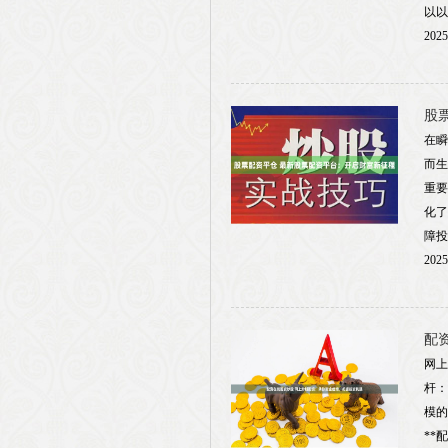
以以
2025
股
在瞬
而生
重要
化了
障投
2025
配
网上
杆：
模的
**