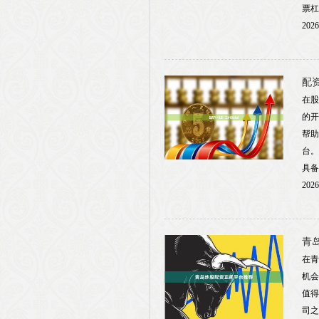
票杠
2026
配
在股
的开
帮助
台。
具备
2026
青
在青
机会
值得
司之