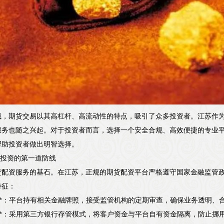
域，期货交易以其高杠杆、高流动性的特点，吸引了众多投资者。江苏作
服务也随之兴起。对于投资者而言，选择一个安全合规、高效便捷的专业
帮助投资者做出明智选择。
规：投资的第一道防线
货配资服务的基石。在江苏，正规的期货配资平台严格遵守国家金融监管
特征：
资质**：平台持有相关金融牌照，接受监管机构的定期审查，确保业务透明、
安全**：采用第三方银行存管模式，将客户资金与平台自有资金隔离，防止挪