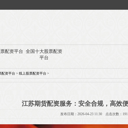
股票配资平台
全国十大股票配资
平台
票配资平台
>
线上股票配资平台
>
江苏期货配资服务：安全合规，高效
发布日期：2026-04-23 11:30 点击次数：191