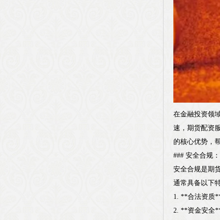
在金融投资领
速，期货配资
的核心优势，
### 安全合
安全合规是期
通常具备以下
1. **合法
2. **资金