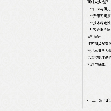
面对众多选择
- **口碑与
- **费用透
- **技术稳
- **客户服
### 结语
江苏期货配资
交易本身放大
风险控制才是
机遇与挑战。
上一篇：
股