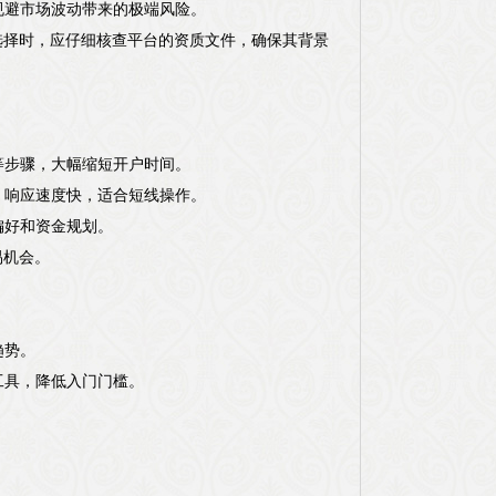
者规避市场波动带来的极端风险。
选择时，应仔细核查平台的资质文件，确保其背景
署等步骤，大幅缩短开户时间。
能，响应速度快，适合短线操作。
偏好和资金规划。
易机会。
趋势。
习工具，降低入门门槛。
。