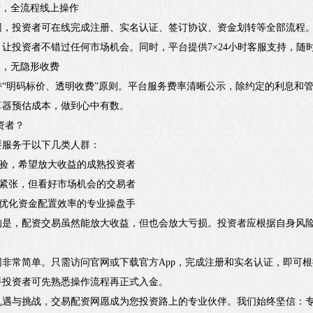
效便捷，全流程线上操作
网，投资者可在线完成注册、实名认证、签订协议、资金划转等全部流程
让投资者不错过任何市场机会。同时，平台提供7×24小时客服支持，随
明费率，无隐形收费
持“明码标价、透明收费”原则。平台服务费率清晰公示，除约定的利息和
算器预估成本，做到心中有数。
资者？
要服务于以下几类人群：
经验，希望放大收益的成熟投资者
时紧张，但看好市场机会的交易者
杆优化资金配置效率的专业操盘手
的是，配资交易虽然能放大收益，但也会放大亏损。投资者应根据自身风
网非常简单。只需访问官网或下载官方App，完成注册和实名认证，即可
手投资者可先熟悉操作流程再正式入金。
机遇与挑战，交易配资网愿成为您投资路上的专业伙伴。我们始终坚信：