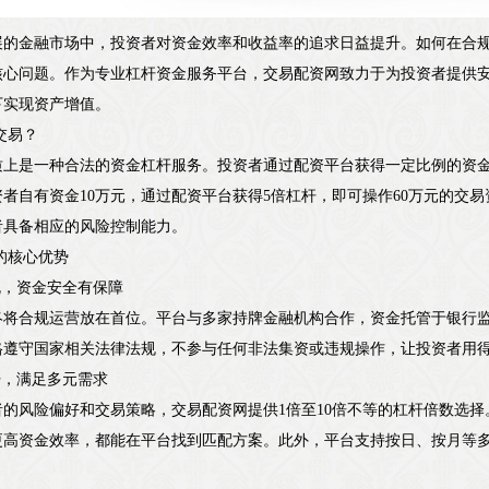
展的金融市场中，投资者对资金效率和收益率的追求日益提升。如何在合
核心问题。作为专业杠杆资金服务平台，交易配资网致力于为投资者提供
下实现资产增值。
交易？
质上是一种合法的资金杠杆服务。投资者通过配资平台获得一定比例的资
者自有资金10万元，通过配资平台获得5倍杠杆，即可操作60万元的交
者具备相应的风险控制能力。
网的核心优势
业合规，资金安全有保障
终将合规运营放在首位。平台与多家持牌金融机构合作，资金托管于银行
格遵守国家相关法律法规，不参与任何非法集资或违规操作，让投资者用
活杠杆，满足多元需求
者的风险偏好和交易策略，交易配资网提供1倍至10倍不等的杠杆倍数选
更高资金效率，都能在平台找到匹配方案。此外，平台支持按日、按月等