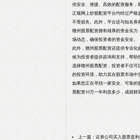
供安全、便捷、高效的配资服务，
正规网上炒股配资平台均经过严格
不受损失。此外，平台还与知名券
赣州股票配资拥有雄厚的资金实力
场动态，确保投资者的资金安全。
此外，赣州股票配资还提供专业化
候为投资者提供咨询和支持，帮助
选择赣州股票配资，投资者不仅可
的投资环境，助力其在股票市场中
如果您正在寻找一家安全、可靠的
票配资10万一年利息多少，成就财
上一篇：
证券公司买入股票是利